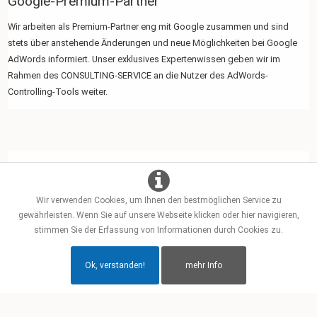
Google-Premium-Partner
Wir arbeiten als Premium-Partner eng mit Google zusammen und sind
stets über anstehende Änderungen und neue Möglichkeiten bei Google
AdWords informiert. Unser exklusives Expertenwissen geben wir im
Rahmen des CONSULTING-SERVICE an die Nutzer des AdWords-
Controlling-Tools weiter.
Wir verwenden Cookies, um Ihnen den bestmöglichen Service zu
gewährleisten. Wenn Sie auf unsere Webseite klicken oder hier navigieren,
stimmen Sie der Erfassung von Informationen durch Cookies zu.
Ok, verstanden!
mehr Info
Copyright © Prof. Dr. Tilo Hildebrandt
Glossar
Impressum
Datenschutz
AGB