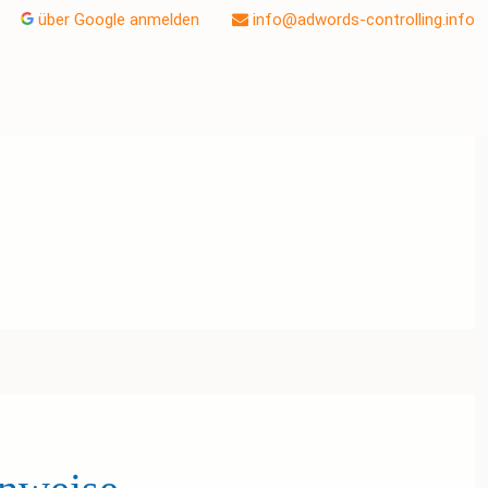
über Google anmelden
info@adwords-controlling.info