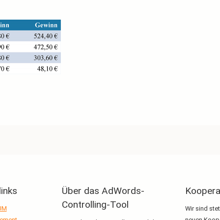
links
Über das AdWords-
Koopera
Controlling-Tool
UM
Wir sind ste
ement
neuen Koope