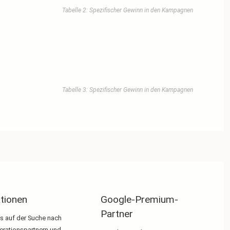
Tabelle 2: Spezifischer Gewinn in den Kampagnen
Tabelle 3: Spezifischer Gewinn in den Kampagnen
tionen
Google-Premium-
Partner
ts auf der Suche nach
rationspartnern und