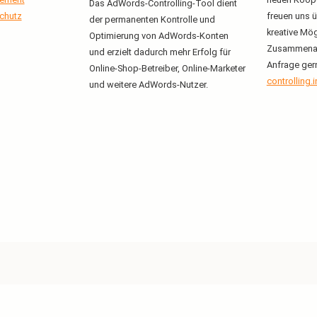
Das AdWords-Controlling-Tool dient
chutz
freuen uns ü
der permanenten Kontrolle und
kreative Mög
Optimierung von AdWords-Konten
Zusammenarb
und erzielt dadurch mehr Erfolg für
Anfrage ger
Online-Shop-Betreiber, Online-Marketer
controlling.
und weitere AdWords-Nutzer.